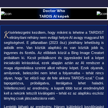
Doctor Who
TARDIS AI képek
K
ísérletezgetni kezdtem, hogy miként is lehetne a TARDIST
elirányítani néhány nem evilági helyre AI avagy magyarul MI
segítségével. E pillanatban (2023 ősz) jónéhány lehetőség is
adódik erre. Van köztük alapfokú és van köztük jobb is,
ingyenes és fizetős. Az előbbiek közül a Bing Image Creatort
próbáltam ki. Kicsit próbálkozni és ügyeskedni kell a képet
inicializáló leírásokkal, ezek alapján aztán az AI rendszer a
maga elgondolása szerint alkot néhány képet. Ezek olyanok,
amilyenek, beleszólni nem lehet a folyamatba – tehát nincs
olyan, hogy "az előző rajz de fele akkora TARDIS-szal." Csak
tapogatózva, próbálgatva, iterálgatva lehet haladni.
Véletlenszerű az eredmény, a kapott több tucat eredményből
kell a nekünk tetszőt kiválogatni – tehát ez az alapfoku eszköz
tényleg csak játszadozásra való.
Lentebb látható az eredmény. Három különböző kezdőrúgást