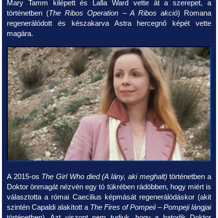
Mary Tamm kilépett és Lalla Ward vette át a szerepet, a
történetben (
The Ribos Operation – A Ribos akció
) Romana
regenerálódott és készakarva Astra hercegnő képét vette
magára.
A 2015-os
The Girl Who died (A lány, aki meghalt)
történetben a
Doktor önmagát nézvén egy tó tükrében rádöbben, hogy miért is
választotta a római Caecilius képmását regenerálódáskor (akit
szintén Capaldi alakított a
The Fires of Pompeii – Pompeji lángjai
történetben). Azt viszont nem tudjuk, hogy a hatodik Doktor