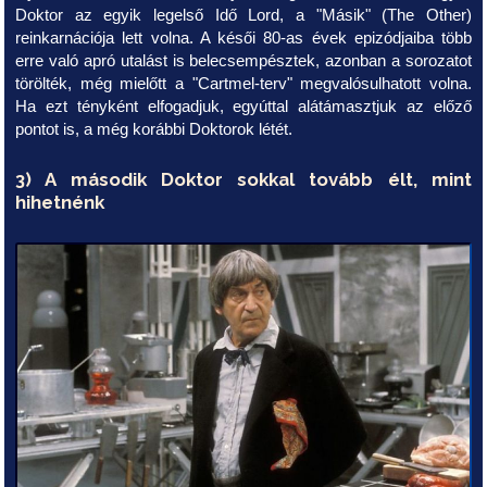
Doktor az egyik legelső Idő Lord, a "Másik" (The Other)
reinkarnációja lett volna. A késői 80-as évek epizódjaiba több
erre való apró utalást is belecsempésztek, azonban a sorozatot
törölték, még mielőtt a "Cartmel-terv" megvalósulhatott volna.
Ha ezt tényként elfogadjuk, egyúttal alátámasztjuk az előző
pontot is, a még korábbi Doktorok létét.
3) A második Doktor sokkal tovább élt, mint
hihetnénk