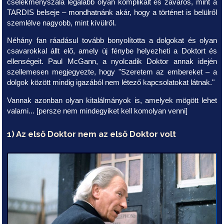
cselekményszála legalább olyan komplikált és zavaros, mint a
TARDIS belseje – mondhatnánk akár, hogy a történet is belülről
szemlélve nagyobb, mint kívülről.
Néhány fan ráadásul tovább bonyolította a dolgokat és olyan
csavarokkal állt elő, amely új fénybe helyezheti a Doktort és
ellenségeit. Paul McGann, a nyolcadik Doktor annak idején
szellemesen megjegyezte, hogy "Szeretem az embereket – a
dolgok között mindig igazából nem létező kapcsolatokat látnak."
Vannak azonban olyan kitalálmányok is, amelyek mögött lehet
valami... [persze nem mindegyiket kell komolyan venni]
1) Az első Doktor nem az első Doktor volt