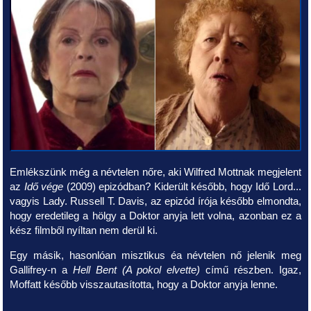
Emlékszünk még a névtelen nőre, aki Wilfred Mottnak megjelent
az
Idő vége
(2009) epizódban? Kiderült később, hogy Idő Lord...
vagyis Lady. Russell T. Davis, az epizód írója később elmondta,
hogy eredetileg a hölgy a Doktor anyja lett volna, azonban ez a
kész filmből nyíltan nem derül ki.
Egy másik, hasonlóan misztikus éa névtelen nő jelenik meg
Gallifrey-n a
Hell Bent (A pokol elvette)
című részben. Igaz,
Moffatt később visszautasította, hogy a Doktor anyja lenne.