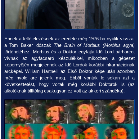
Ennek a feltételezésnek az eredete még 1976-ba nyúlik vissza,
a Tom Baker időszak
The Brain of Morbius (Morbius agya)
történetéhez. Morbius és a Doktor egyfajta Idő Lord párharcot
vívnak az agyfacsaró készülékkel, miközben a gépezet
képernyőjén megjelennek az Idő Lordok korábbi inkarnációinak
arcképei. William Hartnell, az Első Doktor képe után azonban
még nyolc arc jelenik meg. Ebből vonták le sokan azt a
következtetést, hogy voltak még korábbi Doktorok is (az
alkotóknak állítólag csakugyan ez volt az akkori szándéka).