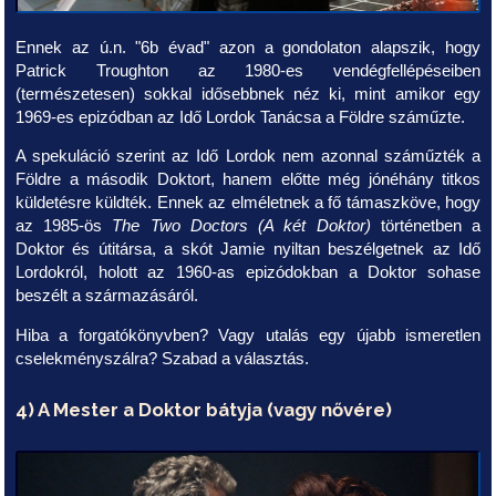
Ennek az ú.n. "6b évad" azon a gondolaton alapszik, hogy
Patrick Troughton az 1980-es vendégfellépéseiben
(természetesen) sokkal idősebbnek néz ki, mint amikor egy
1969-es epizódban az Idő Lordok Tanácsa a Földre száműzte.
A spekuláció szerint az Idő Lordok nem azonnal száműzték a
Földre a második Doktort, hanem előtte még jónéhány titkos
küldetésre küldték. Ennek az elméletnek a fő támaszköve, hogy
az 1985-ös
The Two Doctors (A két Doktor)
történetben a
Doktor és útitársa, a skót Jamie nyiltan beszélgetnek az Idő
Lordokról, holott az 1960-as epizódokban a Doktor sohase
beszélt a származásáról.
Hiba a forgatókönyvben? Vagy utalás egy újabb ismeretlen
cselekményszálra? Szabad a választás.
4) A Mester a Doktor bátyja (vagy nővére)