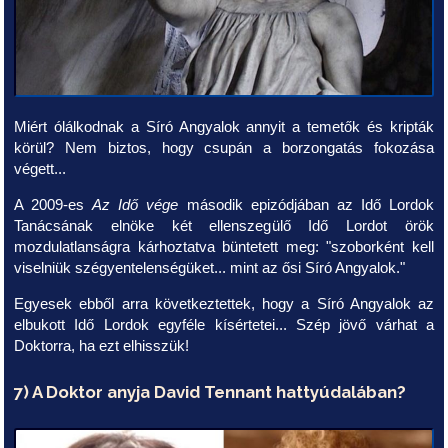
Miért ólálkodnak a Síró Angyalok annyit a temetők és kripták
körül? Nem biztos, hogy csupán a borzongatás fokozása
végett...
A 2009-es
Az Idő vége
második epizódjában az Idő Lordok
Tanácsának elnöke két ellenszegülő Idő Lordot örök
mozdulatlanságra kárhoztatva büntetett meg: "szoborként kell
viselniük szégyentelenségüket... mint az ősi Síró Angyalok."
Egyesek ebből arra következtettek, hogy a Síró Angyalok az
elbukott Idő Lordok egyféle kísértetei... Szép jövő várhat a
Doktorra, ha ezt elhisszük!
7) A Doktor anyja David Tennant hattyúdalában?