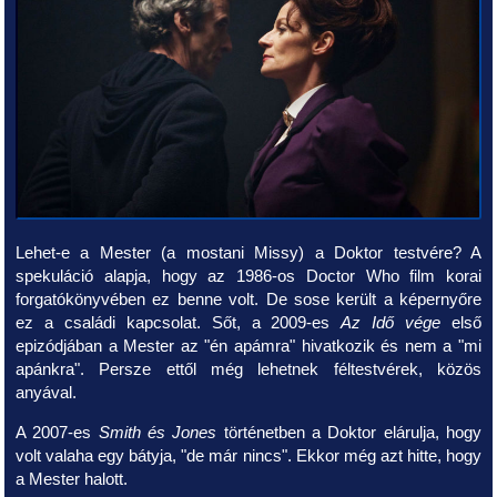
Lehet-e a Mester (a mostani Missy) a Doktor testvére? A
spekuláció alapja, hogy az 1986-os Doctor Who film korai
forgatókönyvében ez benne volt. De sose került a képernyőre
ez a családi kapcsolat. Sőt, a 2009-es
Az Idő vége
első
epizódjában a Mester az "én apámra" hivatkozik és nem a "mi
apánkra". Persze ettől még lehetnek féltestvérek, közös
anyával.
A 2007-es
Smith és Jones
történetben a Doktor elárulja, hogy
volt valaha egy bátyja, "de már nincs". Ekkor még azt hitte, hogy
a Mester halott.