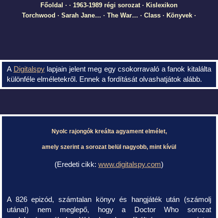
Főoldal
·
·
1963-1989 régi sorozat
·
Kislexikon
Torchwood
·
Sarah Jane…
·
The War…
·
Class
·
Könyvek
·
A
Digitalspy
lapjain jelent meg egy csokorravaló a fanok kitalálta
különféle elméletekről. Ennek a fordítását olvashatjátok alább.
Nyolc rajongók kreálta agyament elmélet,
amely szerint a sorozat belül nagyobb, mint kívül
(Eredeti cikk:
www.digitalspy.com
)
A 826 epizód, számtalan könyv és hangjáték után (számolj
utána!) nem meglepő, hogy a Doctor Who sorozat