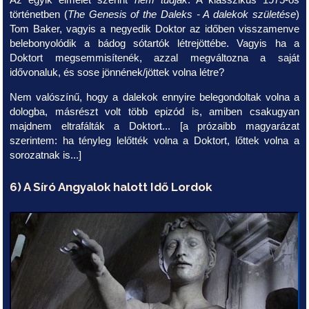
Az egyik elmélet szerint
nem tudják
. A klasszikus 1975-ös
történetben (
The Genesis of the Daleks - A dalekok születése
)
Tom Baker, vagyis a negyedik Doktor az időben visszamenve
belebonyolódik a bádog sótartók létrejöttébe. Vagyis ha a
Doktort megsemmisítenék, azzal megváltozna a saját
idővonaluk, és sose jönnének/jöttek volna létre?
Nem valószínű, hogy a dalekok ennyire belegondoltak volna a
dologba, másrészt volt több epizód is, amiben csakugyan
majdnem eltrafálták a Doktort... [a prózaibb magyarázat
szerintem: ha tényleg lelőtték volna a Doktort, lőttek volna a
sorozatnak is...]
6) A Síró Angyalok halott Idő Lordok