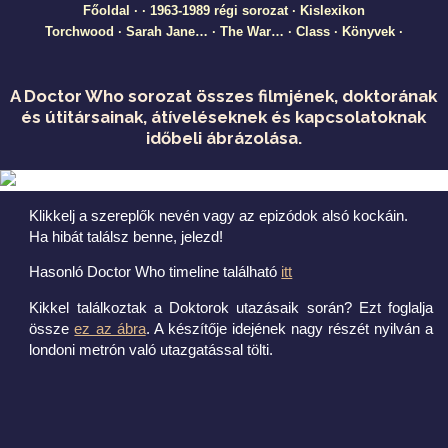
Főoldal
·
·
1963-1989 régi sorozat
·
Kislexikon
Torchwood
·
Sarah Jane…
·
The War…
·
Class
·
Könyvek
·
A Doctor Who sorozat összes filmjének, doktorának
és útitársainak, átíveléseknek és kapcsolatoknak
időbeli ábrázolása.
Klikkelj a szereplők nevén vagy az epizódok alsó kockáin.
Ha hibát találsz benne, jelezd!
Hasonló Doctor Who timeline található
itt
Kikkel találkoztak a Doktorok utazásaik során? Ezt foglalja
össze
ez az ábra
. A készítője idejének nagy részét nyilván a
londoni metrón való utazgatással tölti.